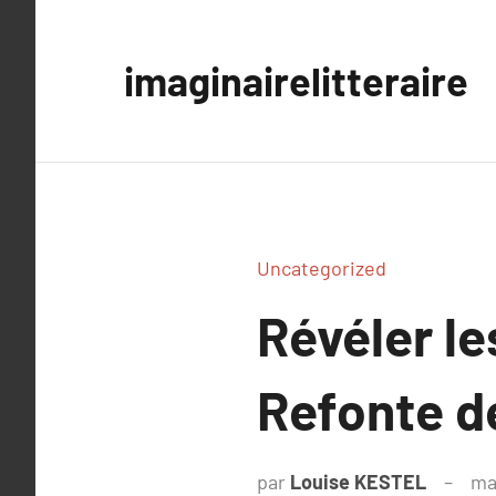
Aller
au
imaginairelitteraire
contenu
Uncategorized
Révéler l
Refonte d
par
Louise KESTEL
ma