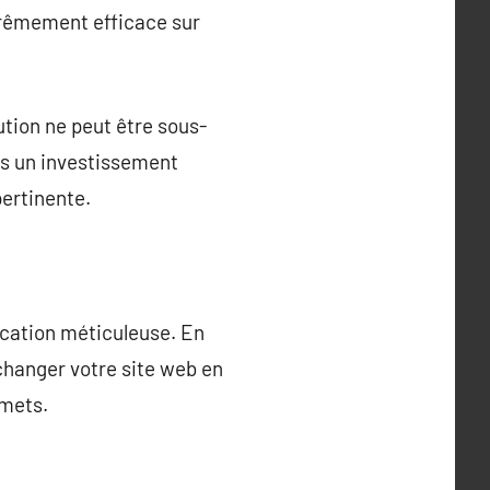
trêmement efficace sur
ution ne peut être sous-
is un investissement
pertinente.
ication méticuleuse. En
changer votre site web en
mmets.