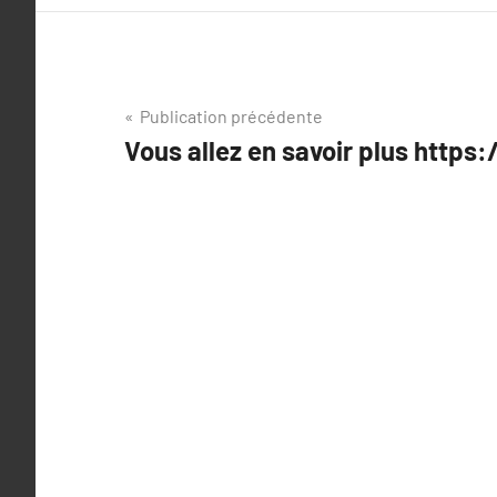
Navigation
Publication précédente
Vous allez en savoir plus https:/
de
l’article