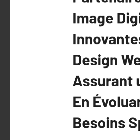
Image Digi
Innovante
Design We
Assurant u
En Évolua
Besoins S