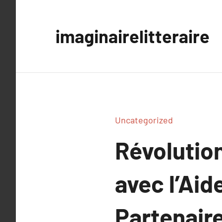
Aller
au
imaginairelitteraire
contenu
Uncategorized
Révolutio
avec l’Ai
Partenaire