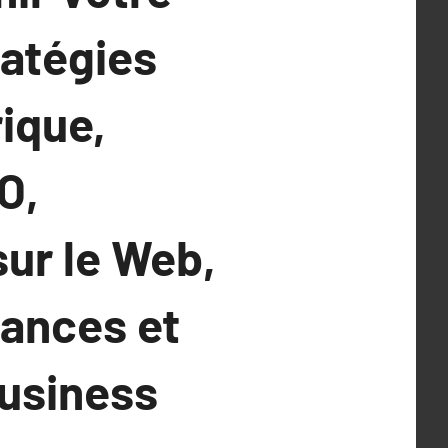
ratégies
ique,
O,
sur le Web,
dances et
Business