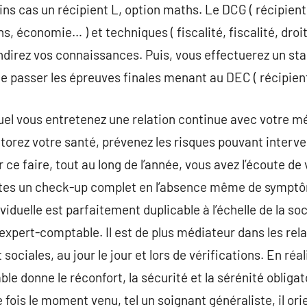
ains cas un récipient L, option maths. Le DCG ( récipien
, économie… ) et techniques ( fiscalité, fiscalité, droi
ondirez vos connaissances. Puis, vous effectuerez un st
e passer les épreuves finales menant au DEC ( récipient
el vous entretenez une relation continue avec votre mé
orez votre santé, prévenez les risques pouvant interve
r ce faire, tout au long de l’année, vous avez l’écoute de
ites un check-up complet en l’absence même de symptô
ividuelle est parfaitement duplicable à l’échelle de la s
 l’expert-comptable. Il est de plus médiateur dans les rel
sociales, au jour le jour et lors de vérifications. En réal
ble donne le réconfort, la sécurité et la sérénité obliga
e fois le moment venu, tel un soignant généraliste, il o