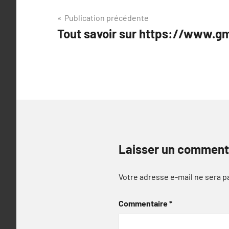
Navigation
Publication précédente
Tout savoir sur https://www.gm
de
l’article
Laisser un comment
Votre adresse e-mail ne sera p
Commentaire
*