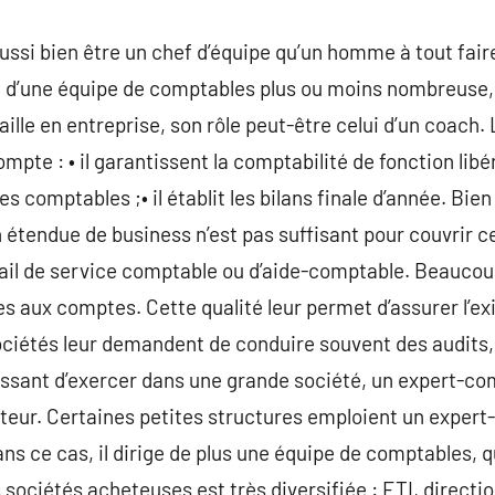
si bien être un chef d’équipe qu’un homme à tout faire. 
 d’une équipe de comptables plus ou moins nombreuse, e
aille en entreprise, son rôle peut-être celui d’un coach. 
mpte : • il garantissent la comptabilité de fonction lib
ures comptables ;• il établit les bilans finale d’année. Bie
 étendue de business n’est pas suffisant pour couvrir ce
vail de service comptable ou d’aide-comptable. Beauco
s aux comptes. Cette qualité leur permet d’assurer l’e
ociétés leur demandent de conduire souvent des audits, 
gissant d’exercer dans une grande société, un expert-com
ecteur. Certaines petites structures emploient un exper
dans ce cas, il dirige de plus une équipe de comptables, q
es sociétés acheteuses est très diversifiée : ETI, direc