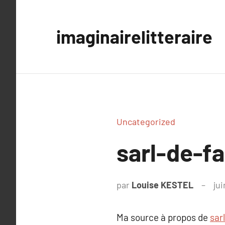
Aller
au
imaginairelitteraire
contenu
Uncategorized
sarl-de-fa
par
Louise KESTEL
jui
Ma source à propos de
sar