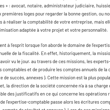
tes » : avocat, notaire, administrateur judiciaire, huiss
 premières loges pour regarder la bonne gestion, ou non
̀ réaliser la comptabilité de votre entreprise, mais ell
misation adaptée à votre projet et votre personnalité.
nt à l’esprit lorsque l’on aborde le domaine de l’expert
nuelle de la fiscalité. En effet, historiquement, la miss
avoir vu le jour. au travers de ces missions, les exper
ons comptables et de produire les comptes annuels de l
te de succès, annexes ). Cette mission est la plus popula
t, la direction de la société concernée n’a à sa charge
ble des justificatifs en ce qui concerne les opérations 
de l’expertise-comptable passe alors les écritures compt
, compte de résultat et annexes ). Lors de ces missions,