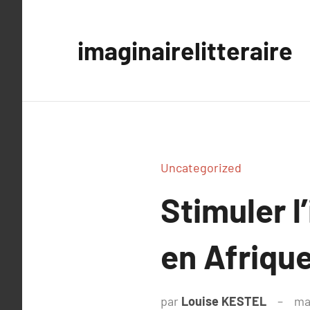
Aller
au
imaginairelitteraire
contenu
Uncategorized
Stimuler l
en Afrique
par
Louise KESTEL
ma