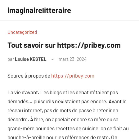
Aller
imaginairelitteraire
au
contenu
Uncategorized
Tout savoir sur https://pribey.com
par
Louise KESTEL
mars 23, 2024
Aucun
commentaire
Source à propos de
https://pribey.com
La vie d’avant. Les blogs et les débat n’étaient pas
démodés… puisqu’ils n’existaient pas encore. Avant le
réseau internet, pas de mots de passe à retenir en
désordre. À l’ère, on appelait encore sa mère ou sa
grand-mère pour des recettes de cuisine, on se fiait au
bouche-à-oreille pour les références de resto. On