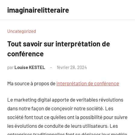
Aller
imaginairelitteraire
au
contenu
Uncategorized
Tout savoir sur interprétation de
conférence
par
Louise KESTEL
février 28, 2024
Aucun
commentaire
Ma source à propos de
interprétation de conférence
Le marketing digital apporte de veritables révolutions
dans notre façon de conçevoir notre société. Les
société font tout ce qu’elles ont la possibilité pour suivre
les évolutions de conduite de leurs utilisateurs. Les
entreprises traditionnelles font se déplacer leur modèle