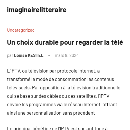
Aller
imaginairelitteraire
au
contenu
Uncategorized
Un choix durable pour regarder la télé
par
Louise KESTEL
mars 8, 2024
Aucun
commentaire
L’IPTV, ou télévision par protocole Internet, a
transformé le mode de consommation les contenus
télévisuels. Par opposition à la télévision traditionnelle
qui se base sur des câbles ou des satellites, l’IPTV
envoie les programmes via le réseau Internet, offrant
ainsi une personnalisation sans précédent.
Le principal bénéfice de l’IPTV est son aptitude à