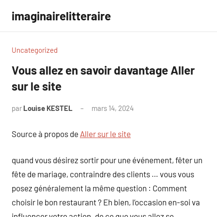
Aller
imaginairelitteraire
au
contenu
Uncategorized
Vous allez en savoir davantage Aller
sur le site
par
Louise KESTEL
mars 14, 2024
Aucun
commentaire
Source à propos de
Aller sur le site
quand vous désirez sortir pour une événement, fêter un
fête de mariage, contraindre des clients … vous vous
posez généralement la même question : Comment
choisir le bon restaurant ? Eh bien, l’occasion en-soi va
influencer votre action. de ce que vous allez se