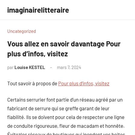
Aller
imaginairelitteraire
au
contenu
Uncategorized
Vous allez en savoir davantage Pour
plus d’infos, visitez
par
Louise KESTEL
mars 7, 2024
Aucun
commentaire
Tout savoir à propos de
Pour plus d’infos, visitez
Certains serrurier font partie d’un réseau agréé par un
fabricant de serrure qui se greffe garant de leur
fiabilité. Ils se doivent pour cela de respecter une ligne
de conduite rigoureuse, fleur de macadam et honnête.
Évitezles réseaux de boutiques qui inondent vos boites