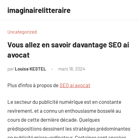
Aller
imaginairelitteraire
au
contenu
Uncategorized
Vous allez en savoir davantage SEO ai
avocat
par
Louise KESTEL
mars 18, 2024
Aucun
commentaire
Plus d’infos à propos de
SEO ai avocat
Le secteur du publicité numérique est en constante
revirement, et a connu un enthousiasme bosselé au
cours de cette dernière décade. Quelques
prédispositions dessinent les stratégies prédominantes
en publicité micro-ordinateur. Certaines sont ancrées