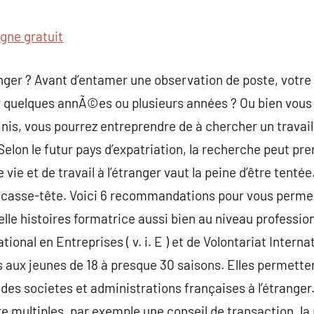
commentaire
igne gratuit
nger ? Avant d’entamer une observation de poste, votre p
r quelques annÃ©es ou plusieurs années ? Ou bien vous 
inis, vous pourrez entreprendre de à chercher un travail
 Selon le futur pays d’expatriation, la recherche peut p
e vie et de travail à l’étranger vaut la peine d’être tentée
 casse-tête. Voici 6 recommandations pour vous permett
elle histoires formatrice aussi bien au niveau professio
tional en Entreprises ( v. i. E ) et de Volontariat Intern
es aux jeunes de 18 à presque 30 saisons. Elles permette
 des societes et administrations françaises à l’étranger
 multiples, par exemple une conseil de transaction, la p