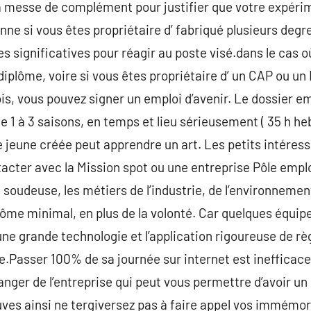
ra messe de complément pour justifier que votre expéri
ionne si vous êtes propriétaire d’ fabriqué plusieurs degr
s significatives pour réagir au poste visé.dans le cas o
diplôme, voire si vous êtes propriétaire d’ un CAP ou u
is, vous pouvez signer un emploi d’avenir. Le dossier em
 1 à 3 saisons, en temps et lieu sérieusement ( 35 h h
e jeune créée peut apprendre un art. Les petits intéress
tacter avec la Mission spot ou une entreprise Pôle empl
soudeuse, les métiers de l’industrie, de l’environnement o
lôme minimal, en plus de la volonté. Car quelques équi
ne grande technologie et l’application rigoureuse de rè
.Passer 100% de sa journée sur internet est inefficace
nger de l’entreprise qui peut vous permettre d’avoir un p
ves ainsi ne tergiversez pas à faire appel vos immémor