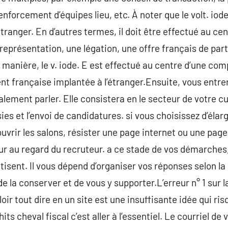
renforcement d’équipes lieu, etc. À noter que le volt. i
’étranger. En d’autres termes, il doit être effectué au ce
représentation, une légation, une offre français de part
e manière, le v. iode. E est effectué au centre d’une co
nt française implantée à l’étranger.Ensuite, vous entrer
alement parler. Elle consistera en le secteur de votre cu
ies et l’envoi de candidatures. si vous choisissez d’élar
uvrir les salons, résister une page internet ou une pag
 au regard du recruteur. a ce stade de vos démarches,
tisent. Il vous dépend d’organiser vos réponses selon l
e la conserver et de vous y supporter.L’erreur n° 1 sur la
loir tout dire en un site est une insuffisante idée qui ri
hits cheval fiscal c’est aller à l’essentiel. Le courriel d