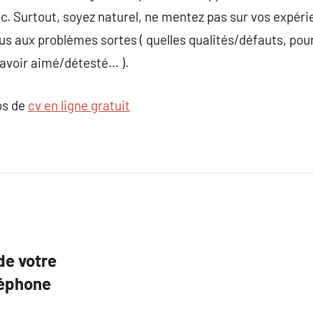
etc. Surtout, soyez naturel, ne mentez pas sur vos expér
ous aux problèmes sortes ( quelles qualités/défauts, pou
 avoir aimé/détesté… ).
os de
cv en ligne gratuit
de votre
léphone