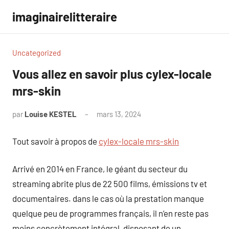
Aller
imaginairelitteraire
au
contenu
Uncategorized
Vous allez en savoir plus cylex-locale
mrs-skin
par
Louise KESTEL
mars 13, 2024
Aucun
commentaire
Tout savoir à propos de
cylex-locale mrs-skin
Arrivé en 2014 en France, le géant du secteur du
streaming abrite plus de 22 500 films, émissions tv et
documentaires. dans le cas où la prestation manque
quelque peu de programmes français, il n’en reste pas
moins concrètement intégral, disposant de un