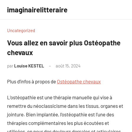
Aller
imaginairelitteraire
au
contenu
Uncategorized
Vous allez en savoir plus Ostéopathe
chevaux
par
Louise KESTEL
août 15, 2024
Aucun
commentaire
Plus d’infos à propos de
Ostéopathe chevaux
L’ostéopathie est une thérapie manuelle qui vise à
remettre du néoclassicisme dans les tissus, organes et
jointure. Bien implantée, l’ostéopathie est l’une des
thérapies complémentaires les plus écoutées et
utilisées, en pour des douleurs dorsales et articulaires,