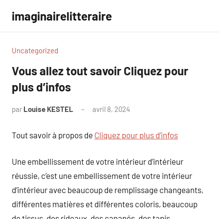
Aller
imaginairelitteraire
au
contenu
Uncategorized
Vous allez tout savoir Cliquez pour
plus d’infos
par
Louise KESTEL
avril 8, 2024
Aucun
commentaire
Tout savoir à propos de
Cliquez pour plus d’infos
Une embellissement de votre intérieur d’intérieur
réussie, c’est une embellissement de votre intérieur
d’intérieur avec beaucoup de remplissage changeants,
différentes matières et différentes coloris, beaucoup
de tissus, des rideaux, des canapés, des tapis.