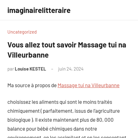
Aller
imaginairelitteraire
au
contenu
Uncategorized
Vous allez tout savoir Massage tui na
Villeurbanne
par
Louise KESTEL
juin 24, 2024
Aucun
commentaire
Ma source à propos de
Massage tui na Villeurbanne
choisissez les aliments qui sont le moins traités
chimiquement ( parfaitement, issus de l’agriculture
biologique ). Il existe maintenant plus de 80, 000
balance pour bébé chimiques dans notre
environnement, en les assimilant et en les consentant