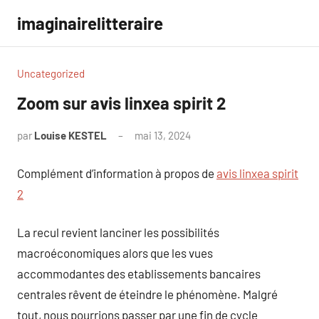
Aller
imaginairelitteraire
au
contenu
Uncategorized
Zoom sur avis linxea spirit 2
par
Louise KESTEL
mai 13, 2024
Aucun
commentaire
Complément d’information à propos de
avis linxea spirit
2
La recul revient lanciner les possibilités
macroéconomiques alors que les vues
accommodantes des etablissements bancaires
centrales rêvent de éteindre le phénomène. Malgré
tout, nous pourrions passer par une fin de cycle