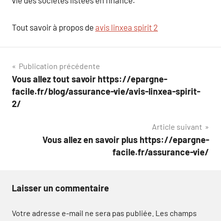
vie des societes listées en finance.
Tout savoir à propos de
avis linxea spirit 2
Navigation
Publication précédente
Vous allez tout savoir https://epargne-
de
facile.fr/blog/assurance-vie/avis-linxea-spirit-
l’article
2/
Article suivant
Vous allez en savoir plus https://epargne-
facile.fr/assurance-vie/
Laisser un commentaire
Votre adresse e-mail ne sera pas publiée.
Les champs