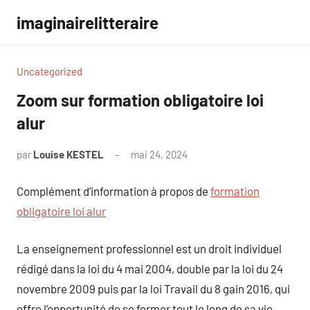
Aller
imaginairelitteraire
au
contenu
Uncategorized
Zoom sur formation obligatoire loi
alur
par
Louise KESTEL
mai 24, 2024
Aucun
commentaire
Complément d’information à propos de
formation
obligatoire loi alur
La enseignement professionnel est un droit individuel
rédigé dans la loi du 4 mai 2004, double par la loi du 24
novembre 2009 puis par la loi Travail du 8 gain 2016, qui
offre l’opportunité de se former tout le long de sa vie