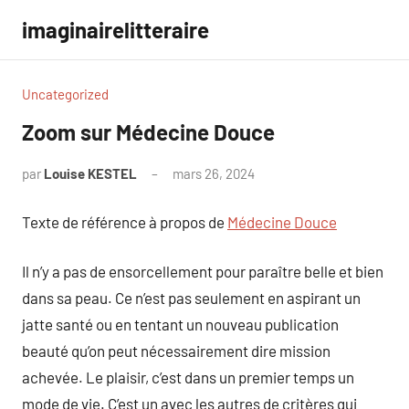
Aller
imaginairelitteraire
au
contenu
Uncategorized
Zoom sur Médecine Douce
par
Louise KESTEL
mars 26, 2024
Aucun
commentaire
Texte de référence à propos de
Médecine Douce
Il n’y a pas de ensorcellement pour paraître belle et bien
dans sa peau. Ce n’est pas seulement en aspirant un
jatte santé ou en tentant un nouveau publication
beauté qu’on peut nécessairement dire mission
achevée. Le plaisir, c’est dans un premier temps un
mode de vie. C’est un avec les autres de critères qui