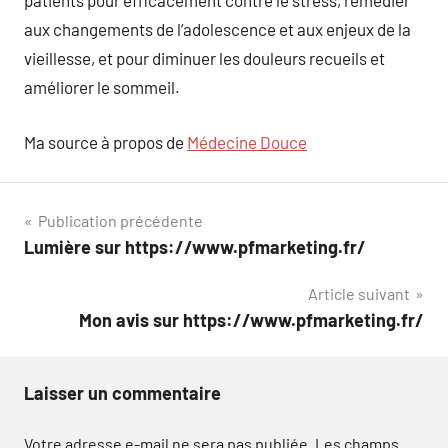
patients pour efficacement contre le stress, remédier
aux changements de l’adolescence et aux enjeux de la
vieillesse, et pour diminuer les douleurs recueils et
améliorer le sommeil.
Ma source à propos de
Médecine Douce
Navigation
Publication précédente
Lumière sur https://www.pfmarketing.fr/
de
Article suivant
l’article
Mon avis sur https://www.pfmarketing.fr/
Laisser un commentaire
Votre adresse e-mail ne sera pas publiée.
Les champs