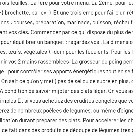
trois feuilles. La 1ere pour votre menu. La 2ème, pour l
( brochette, par ex. ). Et une troisième pour faire un ré
ons : courses, préparation, marinade, cuisson, réchauf
ant vos clés. Commencez par ce qui dispose du plus d
our équilibrer un banquet : regardez vos . La dimension
es, œufs, végétales ). Idem pour les féculents. Pour les 
tenir vos 2 mains rassemblées. La grosseur du poing perm
ge ! pour contrôler ses apports énergétiques tout en se fa
. On sait ce qu’on y met ( pas de sel ou de sucre en plus,
 A condition de savoir mijoter des plats léger. On vous a
mples.Et si vous achetiez des crudités congelés que v
rez de nombreux poêlées de légumes, ou même d’oignon
cation durant préparer des plats. Pour accélerer les cho
e ce fait dans des produits de découpe de légumes très 