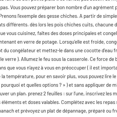
epas. Vous pouvez préparer bon nombre d’un agrément p
 Prenons l’exemple des gesse chiches. A partir de simple
lats différents. dès lors les pois chiches cuits, chacune 
ue vous cuisinez, faîtes des doses principales et conge
tenant en verre de potage. Lorsqu’elle est froide, con
pot du congélateur et mettez-le dans une cocotte d’eau f
le verre ). Allumez le feu sous la casserole. Ce force d
ans que vous n’ayez à vous en préoccuper ( il est import
e la température, pour en savoir plus, vous pouvez lire le
 : pourquoi et quelles options ? » ) et sans appliquer d
ver un plan. prenez 2 feuilles : sur l’une, inscrivez les
les éléments et doses valables. Complétez avec les repas 
nach et prévoyez un plat de dépannage, préparé ou froi