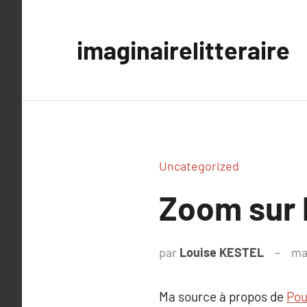
Aller
au
imaginairelitteraire
contenu
Uncategorized
Zoom sur P
par
Louise KESTEL
ma
Ma source à propos de
Pou