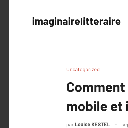
Aller
au
imaginairelitteraire
contenu
Uncategorized
Comment ré
mobile et 
par
Louise KESTEL
se