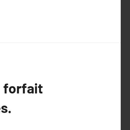
forfait
s.