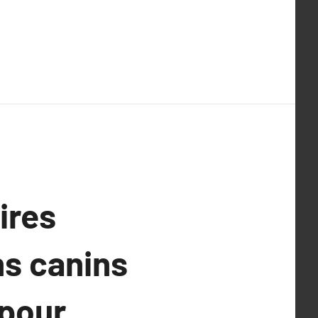
ires
s canins
 pour