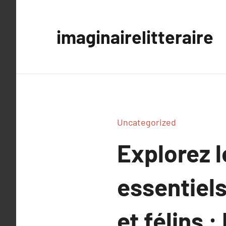
Aller
au
imaginairelitteraire
contenu
Uncategorized
Explorez 
essentiel
et félins 