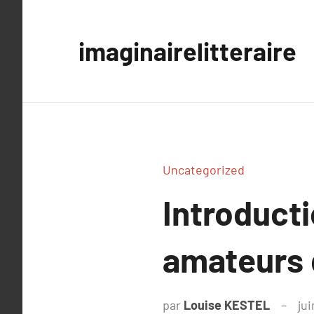
Aller
au
imaginairelitteraire
contenu
Uncategorized
Introducti
amateurs 
par
Louise KESTEL
ju