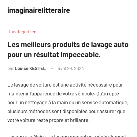
Aller
imaginairelitteraire
au
contenu
Uncategorized
Les meilleurs produits de lavage auto
pour un résultat impeccable.
par
Louise KESTEL
avril 29, 2024
Aucun
commentaire
Le lavage de voiture est une activité nécessaire pour
maintenir l’apparence de votre véhicule. Qu’on opte
pour un nettoyage à la main ou un service automatique,
plusieurs méthodes sont disponibles pour assurer que
votre voiture reste propre et brillante.
Lavage à la Main : Le lavage manuel est généralement