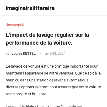
Aller
imaginairelitteraire
au
contenu
Uncategorized
L’impact du lavage régulier sur la
performance de la voiture.
par
Louise KESTEL
avril 29, 2024
Aucun
commentaire
Le lavage de voiture est une pratique importante pour
maintenir l’apparence de votre véhicule. Que ce soit à la
main ou dans une station de lavage automatique,
diverses options existent pour assurer que votre voiture
reste propre et brillante.
Lavage à la Main : Le nettoyage à la main est