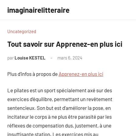
Aller
imaginairelitteraire
au
contenu
Uncategorized
Tout savoir sur Apprenez-en plus ici
par
Louise KESTEL
mars 6, 2024
Aucun
commentaire
Plus d’infos à propos de
Apprenez-en plus ici
Le pilates est un sport spécialement axé sur des
exercices d’équilibre, permettant un revêtement
sentencieux. Son but est d’améliorer la pose, en
incitateur le corps à ne plus être parasité par les
réflexes de compensation dus, justement, à une
insuffisante station. Les exercices mis au