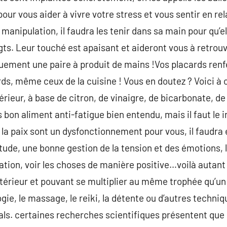
à pour vous aider à vivre votre stress et vous sentir en r
e manipulation, il faudra les tenir dans sa main pour qu’e
gts. Leur touché est apaisant et aideront vous à retrouv
quement une paire à produit de mains !Vos placards ren
ds, même ceux de la cuisine ! Vous en doutez ? Voici à c
ieur, à base de citron, de vinaigre, de bicarbonate, d
es bon aliment anti-fatigue bien entendu, mais il faut le 
la paix sont un dysfonctionnement pour vous, il faudra é
tude, une bonne gestion de la tension et des émotions, 
ation, voir les choses de manière positive…voilà autant 
térieur et pouvant se multiplier au même trophée qu’un d
ie, le massage, le reiki, la détente ou d’autres techniq
als. certaines recherches scientifiques présentent que