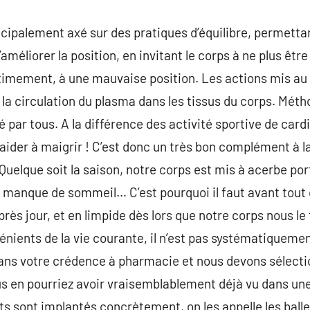
incipalement axé sur des pratiques d’équilibre, permett
améliorer la position, en invitant le corps à ne plus être
itimement, à une mauvaise position. Les actions mis au
la circulation du plasma dans les tissus du corps. Méth
 par tous. A la différence des activité sportive de cardio
’aider à maigrir ! C’est donc un très bon complément à l
uelque soit la saison, notre corps est mis à acerbe portr
e manque de sommeil… C’est pourquoi il faut avant tout 
près jour, et en limpide dès lors que notre corps nous le 
énients de la vie courante, il n’est pas systématiquemen
dans votre crédence à pharmacie et nous devons sélect
us en pourriez avoir vraisemblablement déjà vu dans une 
ts sont implantés concrètement, on les appelle les balle